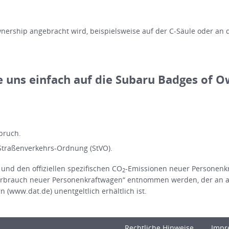
ership angebracht wird, beispielsweise auf der C-Säule oder an d
e uns einfach auf die Subaru Badges of O
pruch.
Straßenverkehrs-Ordnung (StVO).
 und den offiziellen spezifischen CO
-Emissionen neuer Personenk
2
rbrauch neuer Personenkraftwagen“ entnommen werden, der an all
(www.dat.de) unentgeltlich erhältlich ist.
Rechtliche Hinweise
Impr