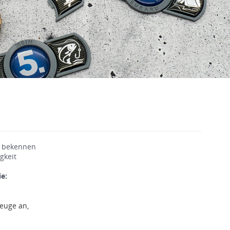
m bekennen
gkeit
e:
euge an,